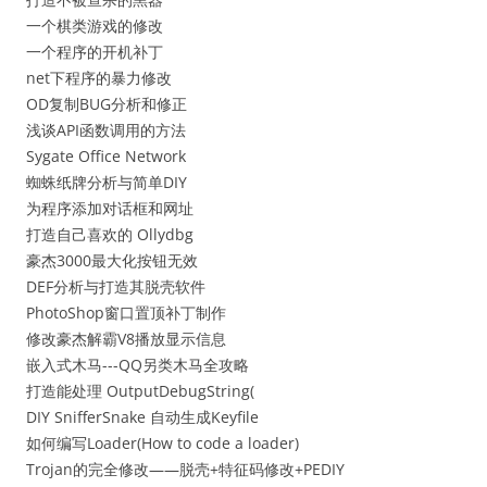
一个棋类游戏的修改
一个程序的开机补丁
net下程序的暴力修改
OD复制BUG分析和修正
浅谈API函数调用的方法
Sygate Office Network
蜘蛛纸牌分析与简单DIY
为程序添加对话框和网址
打造自己喜欢的 Ollydbg
豪杰3000最大化按钮无效
DEF分析与打造其脱壳软件
PhotoShop窗口置顶补丁制作
修改豪杰解霸V8播放显示信息
嵌入式木马---QQ另类木马全攻略
打造能处理 OutputDebugString(
DIY SnifferSnake 自动生成Keyfile
如何编写Loader(How to code a loader)
Trojan的完全修改——脱壳+特征码修改+PEDIY