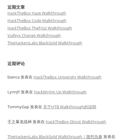
近期文章
HackTheBox Haze Walkthrough
HackTheBox Code Walkthrough
HackTheBox TheFrizz Walkthrough
VulNyx Change Walkthrough
TheHackersLabs BlackGold Walkthrough
近期评论
bianca
发表在
HackTheBox University Walkthrough
LynnJY
发表在
HackMyVm Up Walkthrough
TommyGap
发表在
关于HTB Walkthrough的说明
王之暴龙战神
发表在
HackTheBox Ghost Walkthrough
TheHackersLabs BlackGold Walkthrough | 随想杂趣
发表在