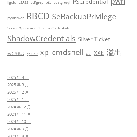
pwn
PSCredential
ligolo
LSASS
pdfgrep
pfx
postgresql
RBCD
SeBackupPrivilege
pywhisker
Server Operators
Shadow Credentials
ShadowCredentials
Silver Ticket
xp_cmdshell
溢出
XXE
so文件提权
splunk
XSS
2025 年 4 月
2025 年 3 月
2025 年 2 月
2025 年 1 月
2024 年 12 月
2024 年 11 月
2024 年 10 月
2024 年 9 月
2024 年 8 月