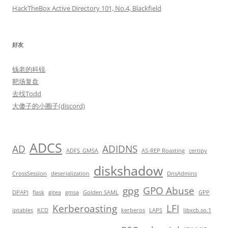
HackTheBox Active Directory 101, No.4, Blackfield
好友
钱老的科锐
靶场复盘
去找Todd
大傻子的小圈子(discord)
ADCS
AD
ADIDNS
ADFS_GMSA
AS-REP Roasting
certipy
diskshadow
CrossSession
deserialization
DnsAdmins
gpg
GPO Abuse
DPAPI
flask
gitea
gmsa
Golden SAML
GPP
Kerberoasting
LFI
iptables
KCD
kerberos
LAPS
libxcb.so.1