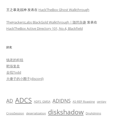
王之暴龙战神
发表在
HackTheBox Ghost Walkthrough
TheHackersLabs BlackGold Walkthrough | 随想杂趣
发表在
HackTheBox Active Directory 101, No.4, Blackfield
好友
钱老的科锐
靶场复盘
去找Todd
大傻子的小圈子(discord)
ADCS
AD
ADIDNS
ADFS_GMSA
AS-REP Roasting
certipy
diskshadow
CrossSession
deserialization
DnsAdmins