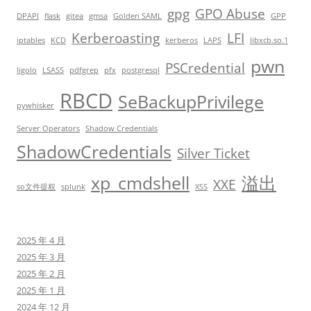
gpg
GPO Abuse
DPAPI
flask
gitea
gmsa
Golden SAML
GPP
Kerberoasting
LFI
iptables
KCD
kerberos
LAPS
libxcb.so.1
pwn
PSCredential
ligolo
LSASS
pdfgrep
pfx
postgresql
RBCD
SeBackupPrivilege
pywhisker
Server Operators
Shadow Credentials
ShadowCredentials
Silver Ticket
xp_cmdshell
溢出
XXE
so文件提权
splunk
XSS
2025 年 4 月
2025 年 3 月
2025 年 2 月
2025 年 1 月
2024 年 12 月