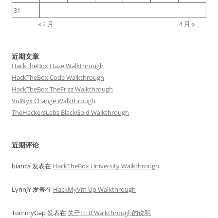
31
« 2 月
4 月 »
近期文章
HackTheBox Haze Walkthrough
HackTheBox Code Walkthrough
HackTheBox TheFrizz Walkthrough
VulNyx Change Walkthrough
TheHackersLabs BlackGold Walkthrough
近期评论
bianca
发表在
HackTheBox University Walkthrough
LynnJY
发表在
HackMyVm Up Walkthrough
TommyGap
发表在
关于HTB Walkthrough的说明