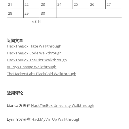
21
22
23
24
25
26
27
28
29
30
« 3 月
近期文章
HackTheBox Haze Walkthrough
HackTheBox Code Walkthrough
HackTheBox TheFrizz Walkthrough
VulNyx Change Walkthrough
TheHackersLabs BlackGold Walkthrough
近期评论
bianca
发表在
HackTheBox University Walkthrough
LynnJY
发表在
HackMyVm Up Walkthrough