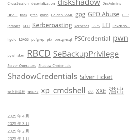
diskshadow
CrossSession
deserialization
DnsAdmins
gpg
GPO Abuse
DPAPI
flask
gitea
gmsa
Golden SAML
GPP
Kerberoasting
LFI
iptables
KCD
kerberos
LAPS
libxcb.so.1
pwn
PSCredential
ligolo
LSASS
pdfgrep
pfx
postgresql
RBCD
SeBackupPrivilege
pywhisker
Server Operators
Shadow Credentials
ShadowCredentials
Silver Ticket
xp_cmdshell
溢出
XXE
so文件提权
splunk
XSS
2025 年 4 月
2025 年 3 月
2025 年 2 月
2025 年 1 月