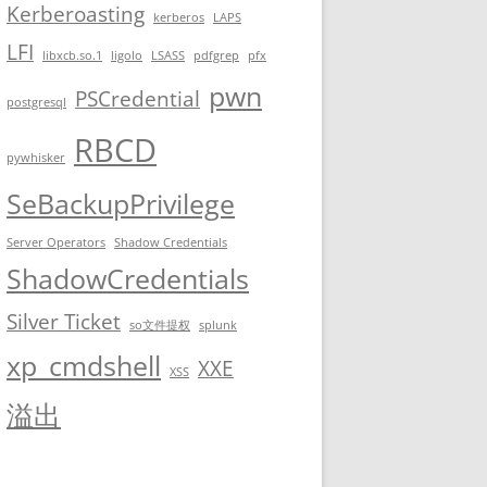
Kerberoasting
kerberos
LAPS
LFI
libxcb.so.1
ligolo
LSASS
pdfgrep
pfx
pwn
PSCredential
postgresql
RBCD
pywhisker
SeBackupPrivilege
Server Operators
Shadow Credentials
ShadowCredentials
Silver Ticket
so文件提权
splunk
xp_cmdshell
XXE
XSS
溢出