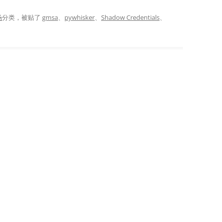
场
分类，被贴了
gmsa
、
pywhisker
、
Shadow Credentials
、