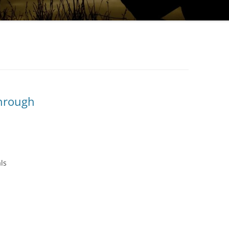
hrough
ls