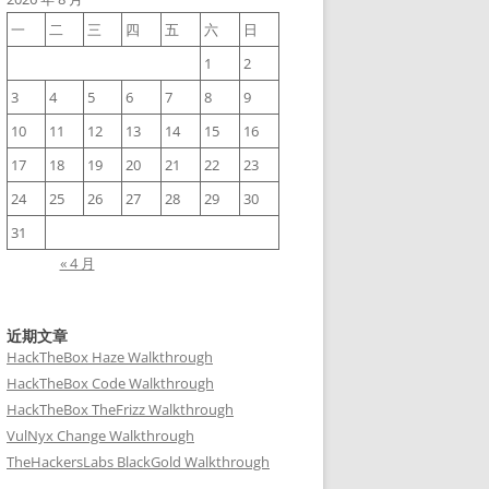
一
二
三
四
五
六
日
1
2
3
4
5
6
7
8
9
10
11
12
13
14
15
16
17
18
19
20
21
22
23
24
25
26
27
28
29
30
31
« 4 月
近期文章
HackTheBox Haze Walkthrough
HackTheBox Code Walkthrough
HackTheBox TheFrizz Walkthrough
VulNyx Change Walkthrough
TheHackersLabs BlackGold Walkthrough