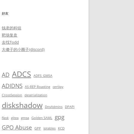
好友
钱老的科锐
靶场复盘
去找Todd
大傻子的小圈子(discord)
ADCS
AD
ADFS_GMSA
ADIDNS
AS-REP Roasting
certipy
CrossSession
deserialization
diskshadow
DnsAdmins
DPAPI
gpg
flask
gitea
gmsa
Golden SAML
GPO Abuse
GPP
iptables
KCD