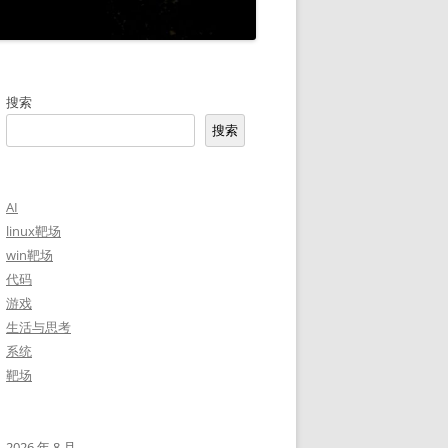
搜索
搜索
AI
linux靶场
win靶场
代码
游戏
生活与思考
系统
靶场
2026 年 8 月