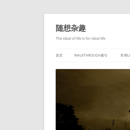
跳
至
正
随想杂趣
文
The ideal of life is for ideal life
首页
WALKTHROUGH索引
常用L