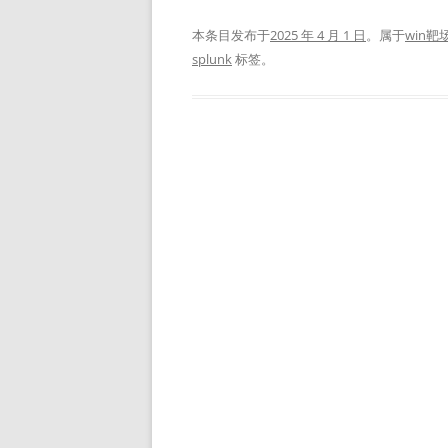
本条目发布于
2025 年 4 月 1 日
。属于
win靶
splunk
标签。