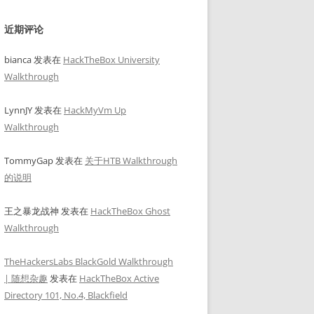
近期评论
bianca
发表在
HackTheBox University
Walkthrough
LynnJY
发表在
HackMyVm Up
Walkthrough
TommyGap
发表在
关于HTB Walkthrough
的说明
王之暴龙战神
发表在
HackTheBox Ghost
Walkthrough
TheHackersLabs BlackGold Walkthrough
| 随想杂趣
发表在
HackTheBox Active
Directory 101, No.4, Blackfield