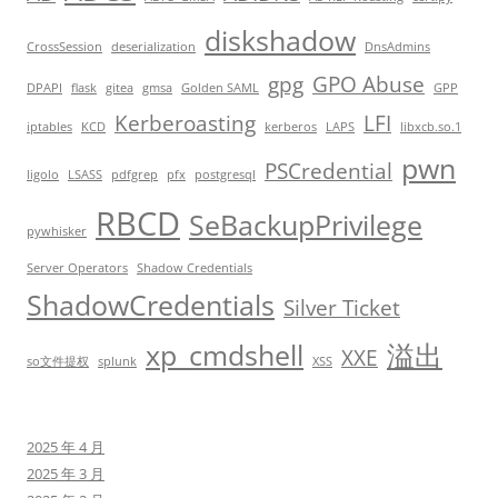
diskshadow
CrossSession
deserialization
DnsAdmins
gpg
GPO Abuse
DPAPI
flask
gitea
gmsa
Golden SAML
GPP
Kerberoasting
LFI
iptables
KCD
kerberos
LAPS
libxcb.so.1
pwn
PSCredential
ligolo
LSASS
pdfgrep
pfx
postgresql
RBCD
SeBackupPrivilege
pywhisker
Server Operators
Shadow Credentials
ShadowCredentials
Silver Ticket
xp_cmdshell
溢出
XXE
so文件提权
splunk
XSS
2025 年 4 月
2025 年 3 月