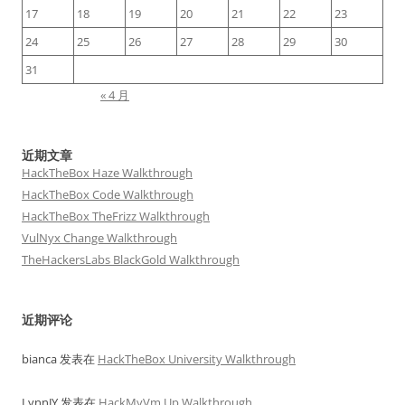
17
18
19
20
21
22
23
24
25
26
27
28
29
30
31
« 4 月
近期文章
HackTheBox Haze Walkthrough
HackTheBox Code Walkthrough
HackTheBox TheFrizz Walkthrough
VulNyx Change Walkthrough
TheHackersLabs BlackGold Walkthrough
近期评论
bianca
发表在
HackTheBox University Walkthrough
LynnJY
发表在
HackMyVm Up Walkthrough