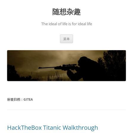
跳
至
随想杂趣
正
文
The ideal of life is for ideal life
菜单
标签归档：
GITEA
HackTheBox Titanic Walkthrough