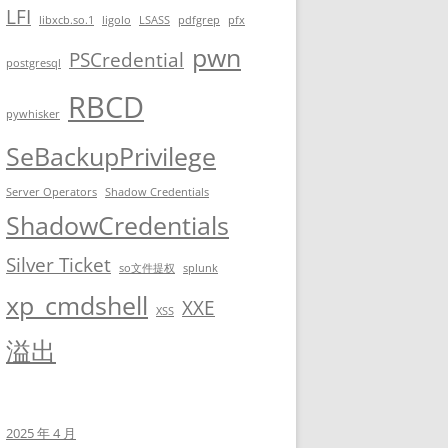
LFI
libxcb.so.1
ligolo
LSASS
pdfgrep
pfx
pwn
PSCredential
postgresql
RBCD
pywhisker
SeBackupPrivilege
Server Operators
Shadow Credentials
ShadowCredentials
Silver Ticket
so文件提权
splunk
xp_cmdshell
XXE
XSS
溢出
2025 年 4 月