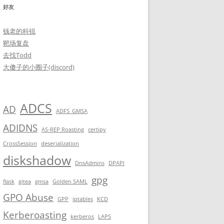
好友
钱老的科锐
靶场复盘
去找Todd
大傻子的小圈子(discord)
ADCS
AD
ADFS_GMSA
ADIDNS
AS-REP Roasting
certipy
CrossSession
deserialization
diskshadow
DnsAdmins
DPAPI
gpg
flask
gitea
gmsa
Golden SAML
GPO Abuse
GPP
iptables
KCD
Kerberoasting
kerberos
LAPS