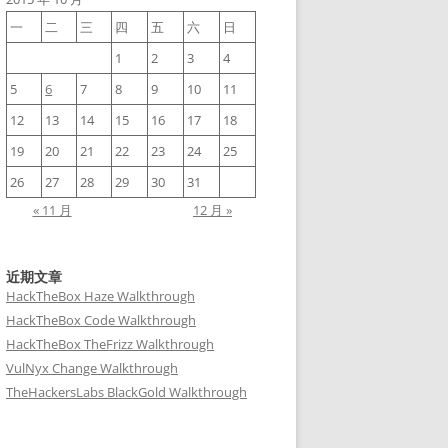
一
二
三
四
五
六
日
1
2
3
4
5
6
7
8
9
10
11
12
13
14
15
16
17
18
19
20
21
22
23
24
25
26
27
28
29
30
31
« 11 月
12 月 »
近期文章
HackTheBox Haze Walkthrough
HackTheBox Code Walkthrough
HackTheBox TheFrizz Walkthrough
VulNyx Change Walkthrough
TheHackersLabs BlackGold Walkthrough