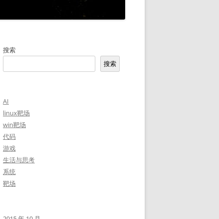
搜索
搜索
AI
linux靶场
win靶场
代码
游戏
生活与思考
系统
靶场
2015 年 10 月