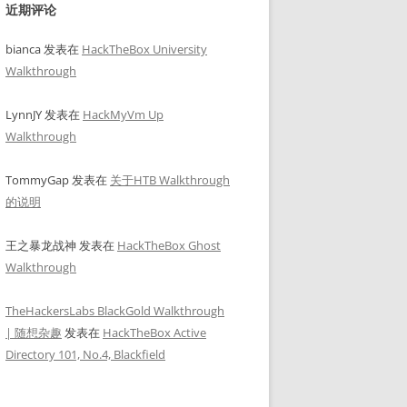
近期评论
bianca
发表在
HackTheBox University
Walkthrough
LynnJY
发表在
HackMyVm Up
Walkthrough
TommyGap
发表在
关于HTB Walkthrough
的说明
王之暴龙战神
发表在
HackTheBox Ghost
Walkthrough
TheHackersLabs BlackGold Walkthrough
| 随想杂趣
发表在
HackTheBox Active
Directory 101, No.4, Blackfield