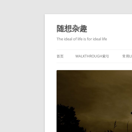
跳
至
正
随想杂趣
文
The ideal of life is for ideal life
首页
WALKTHROUGH索引
常用L