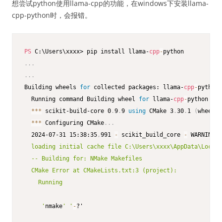
想尝试python使用llama-cpp的功能，在windows下安装llama-
cpp-python时，会报错。
PS
 C:\Users\xxxx> pip install llama-
cpp
-
.
.
.
.
.
.
Building wheels 
for
 collected packages: llama-
cpp
-
python

  Running command Building wheel 
for
 llama-
cpp
-
python 
(
py
*
*
*
 scikit-build-core 0
.
9
.
9 
using
 CMake 3
.
30
.
1 
(
wheel
)
*
*
*
 Configuring CMake
.
.
.
  2024-07-31 15:38:35
,
991 
-
 scikit_build_core 
-
 WARNING 
-
  loading initial cache file C:\Users\xxxx\AppData\Local\
  -- Building for: NMake Makefiles

  CMake Error at CMakeLists.txt:3 (project):

    Running

     '
nmake
' '
-
?'
