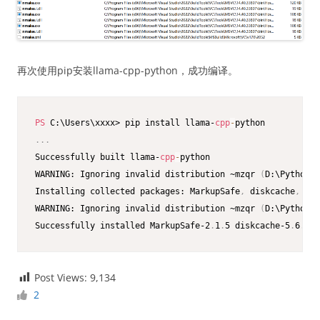
再次使用pip安装llama-cpp-python，成功编译。
PS
 C:\Users\xxxx> pip install llama-
cpp
-
.
.
.
Successfully built llama-
cpp
-
python

WARNING: Ignoring invalid distribution ~mzqr 
(
D:\Python31
Installing collected packages: MarkupSafe
,
 diskcache
,
 jin
WARNING: Ignoring invalid distribution ~mzqr 
(
D:\Python31
Successfully installed MarkupSafe-2
.
1
.
5 diskcache-5
.
6
.
3 j
Post Views:
9,134
2