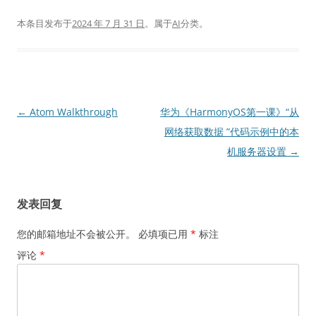
本条目发布于
2024 年 7 月 31 日
。属于
AI
分类。
文
←
Atom Walkthrough
华为《HarmonyOS第一课》“从
章
网络获取数据 ”代码示例中的本
导
机服务器设置
→
航
发表回复
您的邮箱地址不会被公开。
必填项已用
*
标注
评论
*