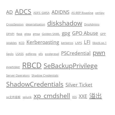
ADCS
AD
ADIDNS
ADFS_GMSA
AS-REP Roasting
certipy
diskshadow
CrossSession
deserialization
DnsAdmins
gpg
GPO Abuse
DPAPI
flask
gitea
gmsa
Golden SAML
GPP
Kerberoasting
LFI
iptables
KCD
kerberos
LAPS
libxcb.so.1
pwn
PSCredential
ligolo
LSASS
pdfgrep
pfx
postgresql
RBCD
SeBackupPrivilege
pywhisker
Server Operators
Shadow Credentials
ShadowCredentials
Silver Ticket
xp_cmdshell
溢出
XXE
so文件提权
splunk
XSS