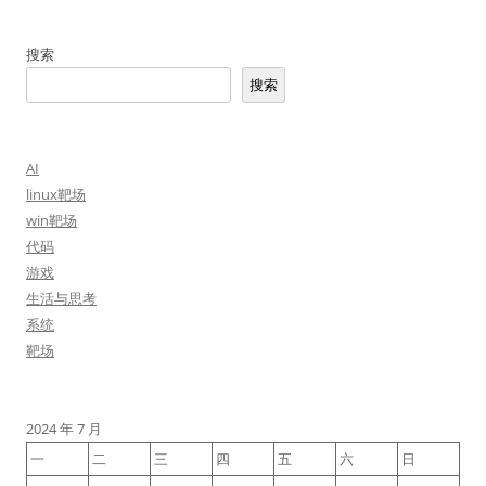
搜索
搜索
AI
linux靶场
win靶场
代码
游戏
生活与思考
系统
靶场
2024 年 7 月
一
二
三
四
五
六
日