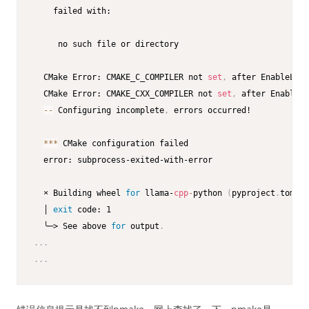
    failed with:

     no such file or directory

  CMake Error: CMAKE_C_COMPILER not 
set
,
 after EnableLang
  CMake Error: CMAKE_CXX_COMPILER not 
set
,
 after EnableLa
--
 Configuring incomplete
,
 errors occurred!

*
*
*
 CMake configuration failed

  error: subprocess-exited-with-error

  × Building wheel 
for
 llama-
cpp
-
python 
(
pyproject
.
toml
)
 
  │ 
exit
 code: 1

  ╰─> See above 
for
 output
.
.
.
.
.
.
.