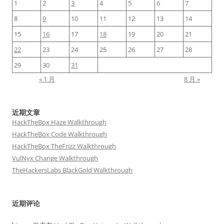
1
2
3
4
5
6
7
8
9
10
11
12
13
14
15
16
17
18
19
20
21
22
23
24
25
26
27
28
29
30
31
« 1 月
8 月 »
近期文章
HackTheBox Haze Walkthrough
HackTheBox Code Walkthrough
HackTheBox TheFrizz Walkthrough
VulNyx Change Walkthrough
TheHackersLabs BlackGold Walkthrough
近期评论