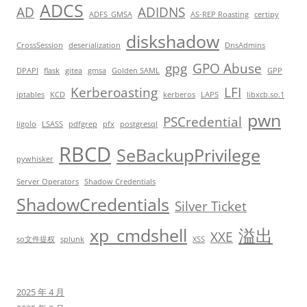
ADCS
AD
ADIDNS
ADFS_GMSA
AS-REP Roasting
certipy
diskshadow
CrossSession
deserialization
DnsAdmins
gpg
GPO Abuse
DPAPI
flask
gitea
gmsa
Golden SAML
GPP
Kerberoasting
LFI
iptables
KCD
kerberos
LAPS
libxcb.so.1
pwn
PSCredential
ligolo
LSASS
pdfgrep
pfx
postgresql
RBCD
SeBackupPrivilege
pywhisker
Server Operators
Shadow Credentials
ShadowCredentials
Silver Ticket
xp_cmdshell
溢出
XXE
so文件提权
splunk
XSS
2025 年 4 月