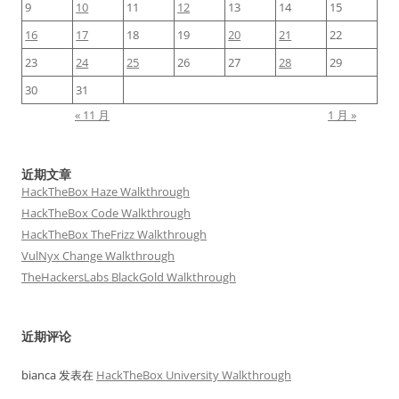
9
10
11
12
13
14
15
16
17
18
19
20
21
22
23
24
25
26
27
28
29
30
31
« 11 月
1 月 »
近期文章
HackTheBox Haze Walkthrough
HackTheBox Code Walkthrough
HackTheBox TheFrizz Walkthrough
VulNyx Change Walkthrough
TheHackersLabs BlackGold Walkthrough
近期评论
bianca
发表在
HackTheBox University Walkthrough