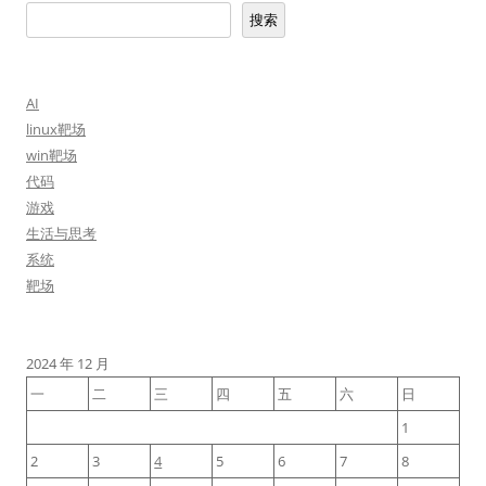
搜索
AI
linux靶场
win靶场
代码
游戏
生活与思考
系统
靶场
2024 年 12 月
一
二
三
四
五
六
日
1
2
3
4
5
6
7
8