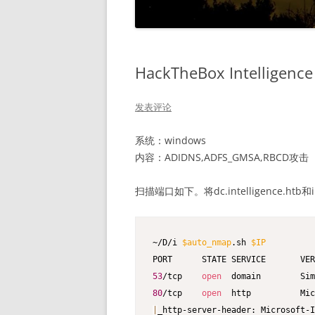
HackTheBox Intelligenc
发表评论
系统：windows
内容：ADIDNS,ADFS_GMSA,RBCD攻击
扫描端口如下。将dc.intelligence.htb和in
~/D/i 
$auto_nmap
.sh 
$IP
53
/tcp    
open
80
/tcp    
open
  http          Mic
|