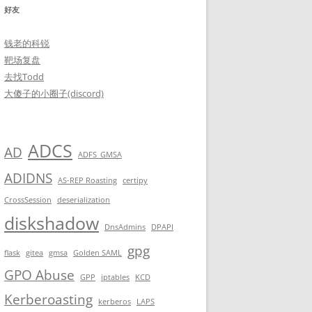
好友
钱老的科锐
靶场复盘
去找Todd
大傻子的小圈子(discord)
ADCS
AD
ADFS_GMSA
, Site: Default-First-Site-Name
)
ADIDNS
AS-REP Roasting
certipy
CrossSession
deserialization
diskshadow
DnsAdmins
DPAPI
gpg
flask
gitea
gmsa
Golden SAML
GPO Abuse
GPP
iptables
KCD
Kerberoasting
kerberos
LAPS