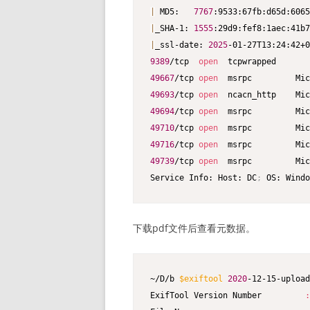
|
 MD5:   
7767
|
_SHA-1: 
1555
|
_ssl-date: 
2025
-01-27T13:24:42+0
9389
/tcp  
open
49667
/tcp 
open
49693
/tcp 
open
  ncacn_http    Mic
49694
/tcp 
open
49710
/tcp 
open
49716
/tcp 
open
49739
/tcp 
open
  msrpc         Mic
Service Info: Host: DC
;
 OS: Windo
下载pdf文件后查看元数据。
~/D/b 
$exiftool
2020
-12-15-upload
ExifTool Version Number         
: