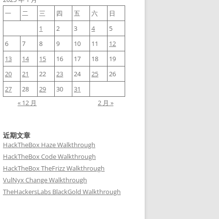
一
二
三
四
五
六
日
1
2
3
4
5
6
7
8
9
10
11
12
13
14
15
16
17
18
19
20
21
22
23
24
25
26
27
28
29
30
31
« 12 月
2 月 »
, Site: Default-First-Site-Name
)
近期文章
HackTheBox Haze Walkthrough
HackTheBox Code Walkthrough
HackTheBox TheFrizz Walkthrough
VulNyx Change Walkthrough
TheHackersLabs BlackGold Walkthrough