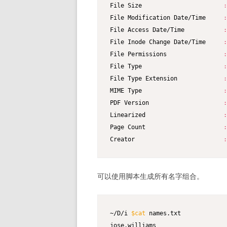
File Size                       
:
File Modification Date/Time     
:
File Access Date/Time           
:
File Inode Change Date/Time     
:
File Permissions                
:
File Type                       
:
File Type Extension             
:
MIME Type                       
:
PDF Version                     
:
Linearized                      
:
Page Count                      
:
Creator                         
:
可以使用脚本生成所有名字组合。
~/D/i 
$cat
 names.txt

jose.williams
