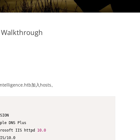
e Walkthrough
telligence.htb加入hosts。
rosoft IIS httpd 
10.0