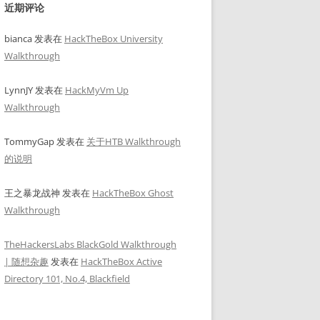
近期评论
bianca
发表在
HackTheBox University
Walkthrough
, Site: Default-First-Site-Name
)
LynnJY
发表在
HackMyVm Up
Walkthrough
TommyGap
发表在
关于HTB Walkthrough
的说明
王之暴龙战神
发表在
HackTheBox Ghost
Walkthrough
TheHackersLabs BlackGold Walkthrough
| 随想杂趣
发表在
HackTheBox Active
Directory 101, No.4, Blackfield
, Site: Default-First-Site-Name
)