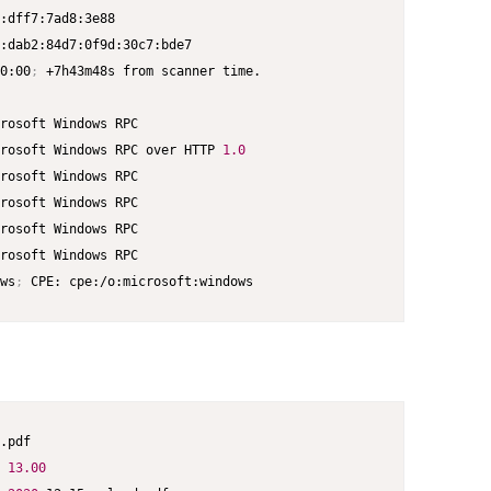
0:00
;
rosoft Windows RPC over HTTP 
1.0
rosoft Windows RPC

ws
;
 CPE: cpe:/o:microsoft:windows
.pdf

13.00