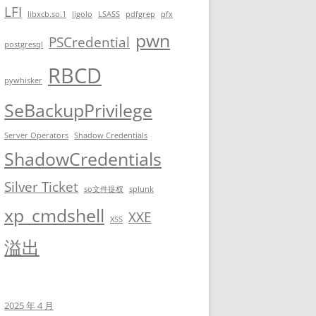
LFI
libxcb.so.1
ligolo
LSASS
pdfgrep
pfx
pwn
PSCredential
postgresql
RBCD
pywhisker
SeBackupPrivilege
Server Operators
Shadow Credentials
ShadowCredentials
Silver Ticket
so文件提权
splunk
xp_cmdshell
XXE
XSS
溢出
2025 年 4 月