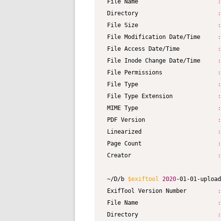
File Name                       
:
Directory                       
:
File Size                       
:
File Modification Date/Time     
:
File Access Date/Time           
:
File Inode Change Date/Time     
:
File Permissions                
:
File Type                       
:
File Type Extension             
:
MIME Type                       
:
PDF Version                     
:
Linearized                      
:
Page Count                      
:
Creator                         
:
~/D/b 
$exiftool
2020
-01-01-upload
ExifTool Version Number         
:
File Name                       
:
Directory                       
: