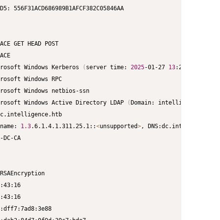
rosoft Windows Kerberos 
(
server time: 
2025
-01-27 
13
:23:11Z
)
rosoft Windows Active Directory LDAP 
(
Domain: intelligence.htb0.
name: 
1.3
.6.1.4.1.311.25.1::
<
unsupported
>