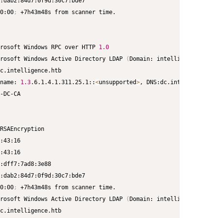
0:00
;
rosoft Windows RPC over HTTP 
1.0
rosoft Windows Active Directory LDAP 
(
Domain: intelligence.htb0.
name: 
1.3
.6.1.4.1.311.25.1::
<
unsupported
>
0:00
;
rosoft Windows Active Directory LDAP 
(
Domain: intelligence.htb0.