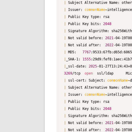
|
 Subject Alternative Name: other
|
 Issuer: 
commonName
=
|
|
 Public Key bits: 
2048
|
|
 Not valid before: 
2021
|
 Not valid after:  
2022
|
 MD5:   
7767
|
_SHA-1: 
1555
|
_ssl-date: 
2025
-01-27T13:24:43+0
3269
/tcp  
open
  ssl/ldap      Mic
|
 ssl-cert: Subject: 
commonName
=
|
 Subject Alternative Name: other
|
 Issuer: 
commonName
=
|
|
 Public Key bits: 
2048
|
|
 Not valid before: 
2021
|
 Not valid after:  
2022