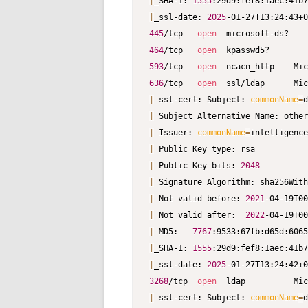
|
_SHA-1: 
1555
|
_ssl-date: 
2025
-01-27T13:24:43+0
445
/tcp   
open
464
/tcp   
open
593
/tcp   
open
  ncacn_http    Mic
636
/tcp   
open
  ssl/ldap      Mic
|
 ssl-cert: Subject: 
commonName
=
|
 Subject Alternative Name: other
|
 Issuer: 
commonName
=
|
|
 Public Key bits: 
2048
|
|
 Not valid before: 
2021
|
 Not valid after:  
2022
|
 MD5:   
7767
|
_SHA-1: 
1555
|
_ssl-date: 
2025
-01-27T13:24:42+0
3268
/tcp  
open
  ldap          Mic
|
 ssl-cert: Subject: 
commonName
=