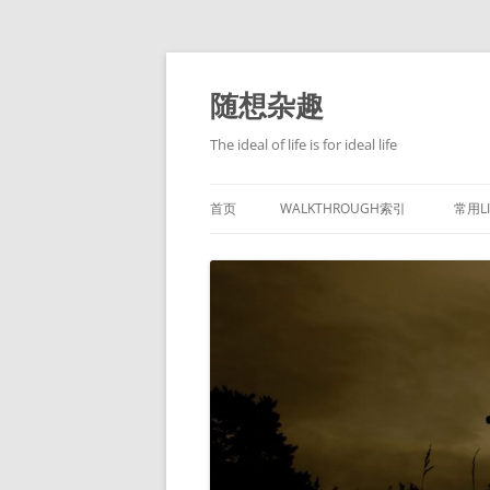
跳
至
正
随想杂趣
文
The ideal of life is for ideal life
首页
WALKTHROUGH索引
常用L