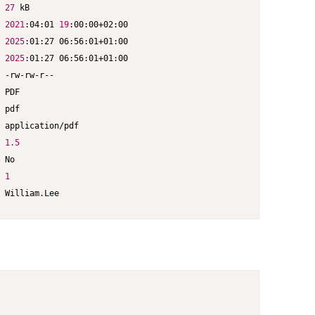
27
 kB

2021
:04:01 
19
:00:00+02:00

2025
:01:27 06:56:01+01:00

2025
:01:27 06:56:01+01:00

 -rw-rw-r--

 PDF

 pdf

 application/pdf

1.5
 No

1
 William.Lee