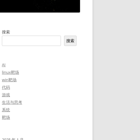
搜索
搜索
AI
linux靶场
win靶场
代码
游戏
生活与思考
系统
靶场
2025 年 1 月