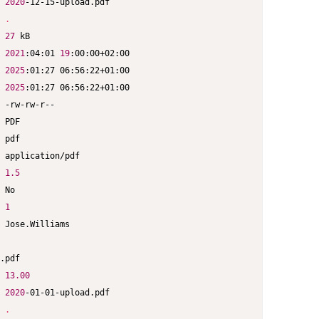
2020
-12-15-upload.pdf

.
27
 kB

2021
:04:01 
19
:00:00+02:00

2025
:01:27 06:56:22+01:00

2025
:01:27 06:56:22+01:00

 -rw-rw-r--

 PDF

 pdf

 application/pdf

1.5
 No

1
 Jose.Williams

.pdf

13.00
2020
-01-01-upload.pdf

.