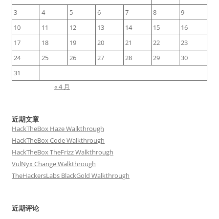
3
4
5
6
7
8
9
10
11
12
13
14
15
16
17
18
19
20
21
22
23
24
25
26
27
28
29
30
31
« 4 月
近期文章
HackTheBox Haze Walkthrough
HackTheBox Code Walkthrough
HackTheBox TheFrizz Walkthrough
VulNyx Change Walkthrough
TheHackersLabs BlackGold Walkthrough
近期评论