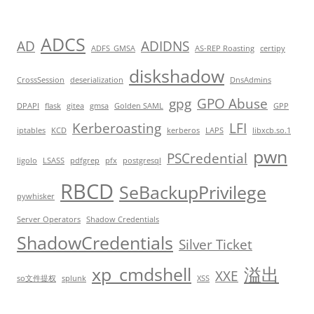
ADCS
AD
ADIDNS
ADFS_GMSA
AS-REP Roasting
certipy
diskshadow
CrossSession
deserialization
DnsAdmins
gpg
GPO Abuse
DPAPI
flask
gitea
gmsa
Golden SAML
GPP
Kerberoasting
LFI
iptables
KCD
kerberos
LAPS
libxcb.so.1
pwn
PSCredential
ligolo
LSASS
pdfgrep
pfx
postgresql
RBCD
SeBackupPrivilege
pywhisker
Server Operators
Shadow Credentials
ShadowCredentials
Silver Ticket
xp_cmdshell
溢出
XXE
so文件提权
splunk
XSS