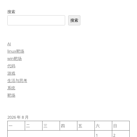
搜索
搜索
AI
linux靶场
win靶场
代码
游戏
生活与思考
系统
靶场
2026 年 8 月
一
二
三
四
五
六
日
1
2