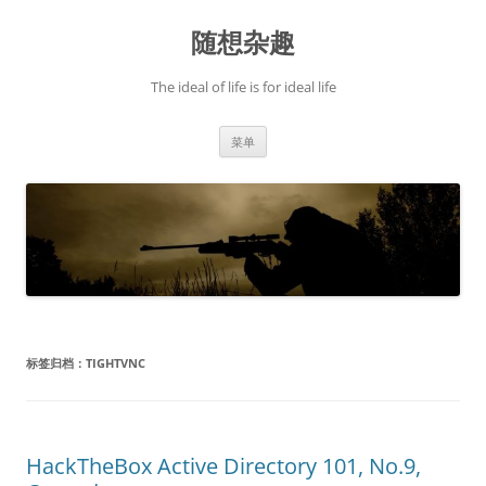
跳
至
随想杂趣
正
文
The ideal of life is for ideal life
菜单
标签归档：
TIGHTVNC
HackTheBox Active Directory 101, No.9,