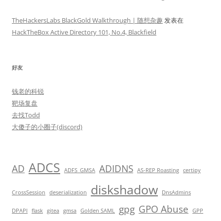
TheHackersLabs BlackGold Walkthrough | 随想杂趣
发表在
HackTheBox Active Directory 101, No.4, Blackfield
好友
钱老的科锐
靶场复盘
去找Todd
大傻子的小圈子(discord)
ADCS
AD
ADIDNS
ADFS_GMSA
AS-REP Roasting
certipy
diskshadow
CrossSession
deserialization
DnsAdmins
gpg
GPO Abuse
DPAPI
flask
gitea
gmsa
Golden SAML
GPP