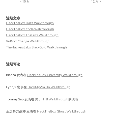
« 10 月
12 月 »
近期文章
HackTheBox Haze Walkthrough
HackTheBox Code Walkthrough
HackTheBox TheFrizz Walkthrough
VulNyx Change Walkthrough
TheHackersLabs BlackGold Walkthrough
近期评论
bianca
发表在
HackTheBox University Walkthrough
LynnJY
发表在
HackMyVm Up Walkthrough
TommyGap
发表在
关于HTB Walkthrough的说明
王之暴龙战神
发表在
HackTheBox Ghost Walkthrough