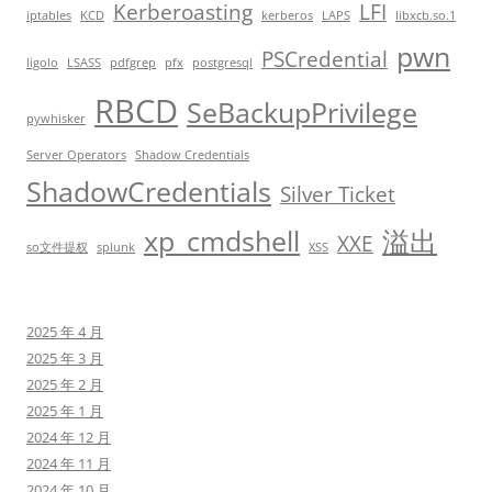
Kerberoasting
LFI
iptables
KCD
kerberos
LAPS
libxcb.so.1
pwn
PSCredential
ligolo
LSASS
pdfgrep
pfx
postgresql
RBCD
SeBackupPrivilege
pywhisker
Server Operators
Shadow Credentials
ShadowCredentials
Silver Ticket
xp_cmdshell
溢出
XXE
so文件提权
splunk
XSS
2025 年 4 月
2025 年 3 月
2025 年 2 月
2025 年 1 月
2024 年 12 月
2024 年 11 月
2024 年 10 月