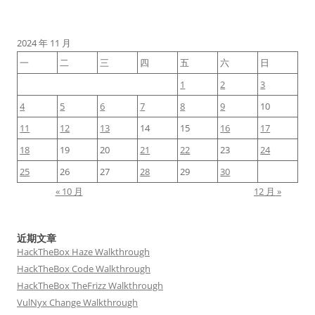
2024 年 11 月
一
二
三
四
五
六
日
1
2
3
4
5
6
7
8
9
10
11
12
13
14
15
16
17
18
19
20
21
22
23
24
25
26
27
28
29
30
« 10 月
12 月 »
近期文章
HackTheBox Haze Walkthrough
HackTheBox Code Walkthrough
HackTheBox TheFrizz Walkthrough
VulNyx Change Walkthrough