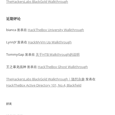
TheHackersLabs BlackGold Walkthrough
近期评论
bianca
发表在
HackTheBox University Walkthrough
LynnJY
发表在
HackMyVm Up Walkthrough
TommyGap
发表在
关于HTB Walkthrough的说明
王之暴龙战神
发表在
HackTheBox Ghost Walkthrough
TheHackersLabs BlackGold Walkthrough | 随想杂趣
发表在
HackTheBox Active Directory 101, No.4, Blackfield
好友