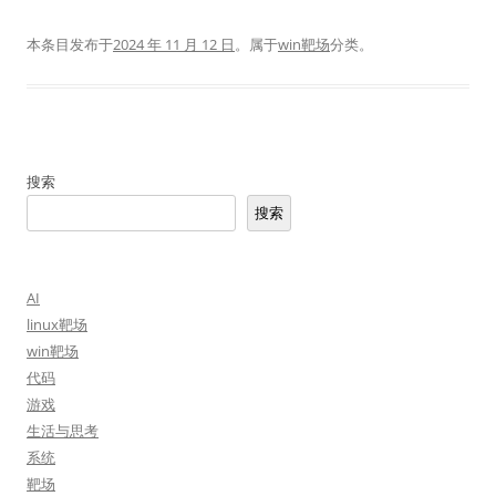
本条目发布于
2024 年 11 月 12 日
。属于
win靶场
分类。
搜索
搜索
AI
linux靶场
win靶场
代码
游戏
生活与思考
系统
靶场