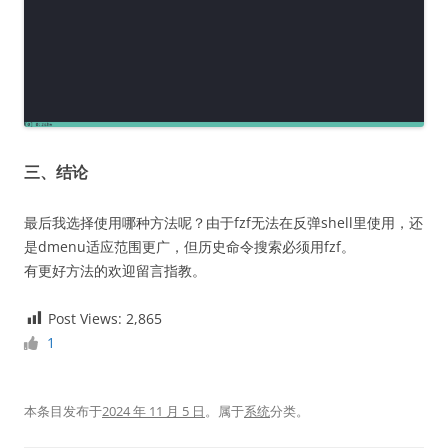
三、结论
最后我选择使用哪种方法呢？由于fzf无法在反弹shell里使用，还
是dmenu适应范围更广，但历史命令搜索必须用fzf。
有更好方法的欢迎留言指教。
Post Views:
2,865
1
本条目发布于
2024 年 11 月 5 日
。属于
系统
分类。