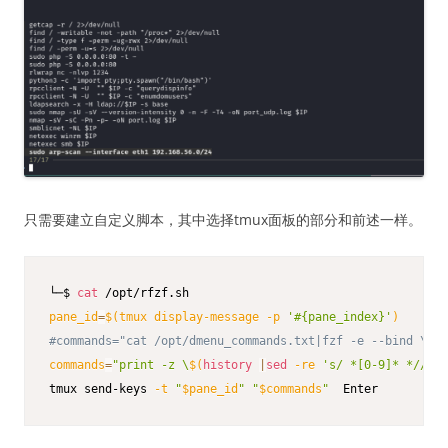
只需要建立自定义脚本，其中选择tmux面板的部分和前述一样。
└─$ 
cat
pane_id
=
$(
tmux display-message 
-p
'#{pane_index}'
)
#commands="cat /opt/dmenu_commands.txt|fzf -e --bind \"en
commands
=
"print -z \
$(
history
|
sed
-re
's/ *[0-9]* *//'
|
f
tmux send-keys 
-t
"
$pane_id
"
"
$commands
"
  Enter