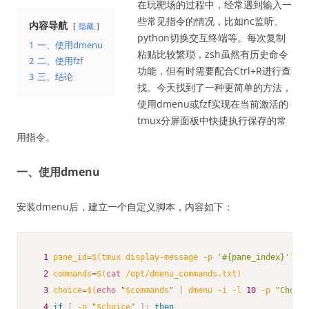
在玩靶场的过程中，经常遇到输入一
些常见指令的情况，比如nc监听、
内容导航
隐藏
python切换交互终端等。每次复制
1
一、使用dmenu
粘贴比较繁琐，zsh虽然有历史命令
2
二、使用fzf
功能，但有时需要配合Ctrl+R进行查
3
三、结论
找。今天找到了一种更简单的方法，
使用dmenu或fzf实现在当前激活的
tmux分屏面板中快捷执行保存的常
用指令。
一、使用dmenu
安装dmenu后，建立一个自定义脚本，内容如下：
1
pane_id
=
$(
tmux display-message 
-p
'#{pane_index}'
)
2
commands
=
$(
cat
 /opt/dmenu_commands.txt
)
3
choice
=
$(
echo
"
$commands
"
|
 dmenu 
-i
-l
10
-p
"Choose
4
if
[
-n
"
$choice
"
]
;
then