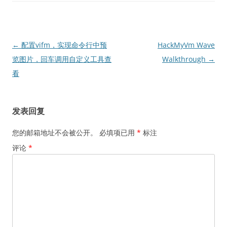
文
←
配置vifm，实现命令行中预
HackMyVm Wave
章
览图片，回车调用自定义工具查
Walkthrough
→
导
看
航
发表回复
您的邮箱地址不会被公开。
必填项已用
*
标注
评论
*