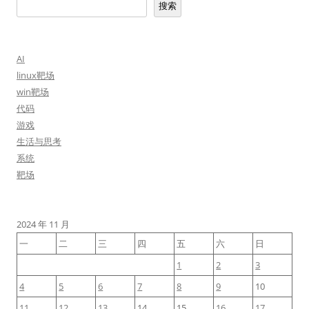
搜索
AI
linux靶场
win靶场
代码
游戏
生活与思考
系统
靶场
2024 年 11 月
一
二
三
四
五
六
日
1
2
3
4
5
6
7
8
9
10
11
12
13
14
15
16
17