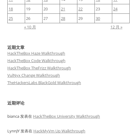
18
19
20
21
22
23
24
25
26
27
28
29
30
« 10 月
12 月 »
近期文章
HackTheBox Haze Walkthrough
HackTheBox Code Walkthrough
HackTheBox TheFrizz Walkthrough
VulNyx Change Walkthrough
TheHackersLabs BlackGold Walkthrough
近期评论
bianca
发表在
HackTheBox University Walkthrough
LynnJY
发表在
HackMyVm Up Walkthrough