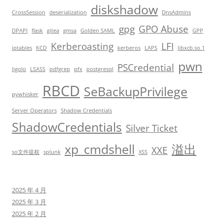
diskshadow
CrossSession
deserialization
DnsAdmins
gpg
GPO Abuse
DPAPI
flask
gitea
gmsa
Golden SAML
GPP
Kerberoasting
LFI
iptables
KCD
kerberos
LAPS
libxcb.so.1
pwn
PSCredential
ligolo
LSASS
pdfgrep
pfx
postgresql
RBCD
SeBackupPrivilege
pywhisker
Server Operators
Shadow Credentials
ShadowCredentials
Silver Ticket
xp_cmdshell
溢出
XXE
so文件提权
splunk
XSS
2025 年 4 月
2025 年 3 月
2025 年 2 月