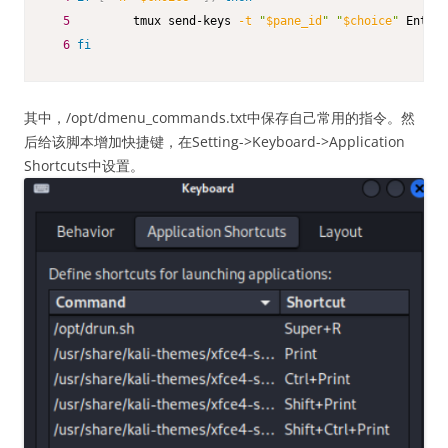
5
         tmux send-keys 
-t
"
$pane_id
"
"
$choice
"
 Enter

6
fi
其中，/opt/dmenu_commands.txt中保存自己常用的指令。然
后给该脚本增加快捷键，在Setting->Keyboard->Application
Shortcuts中设置。